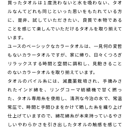
買ったタオルは１度洗わないと水を吸わない、タオ
ルなんてどれも同じといった思いをもたれている方
に、是非、試していただきたい、良質で本物である
ことを感じて楽しんでいただけるタオルを取り揃えて
います。
ユースのベーシックなカラータオルは、一見何の変哲
もないカラータオルですが、家に帰り、日々くつろぎ
リラックスする時間と空間に調和し、見飽きること
のないカラータオルを取り揃えています。
タオルのパイル糸には、減農薬栽培され、手摘みさ
れたインド綿を、リングコーマ紡績機で甘く撚っ
た、タオル専用糸を使用し、清冽な今治の水で、常温
常圧で、時間と手間ひまをかけて晒した糸を織り上げ
仕上げていますので、綿花綿糸が本来持っているやさ
しいやわらかさを引き出したタオルの触感を感じて