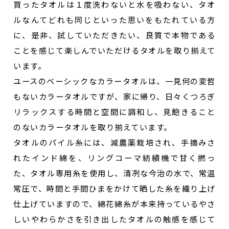
買ったタオルは１度洗わないと水を吸わない、タオ
ルなんてどれも同じといった思いをもたれている方
に、是非、試していただきたい、良質で本物である
ことを感じて楽しんでいただけるタオルを取り揃えて
います。
ユースのベーシックなカラータオルは、一見何の変哲
もないカラータオルですが、家に帰り、日々くつろぎ
リラックスする時間と空間に調和し、見飽きること
のないカラータオルを取り揃えています。
タオルのパイル糸には、減農薬栽培され、手摘みさ
れたインド綿を、リングコーマ紡績機で甘く撚っ
た、タオル専用糸を使用し、清冽な今治の水で、常温
常圧で、時間と手間ひまをかけて晒した糸を織り上げ
仕上げていますので、綿花綿糸が本来持っているやさ
しいやわらかさを引き出したタオルの触感を感じて